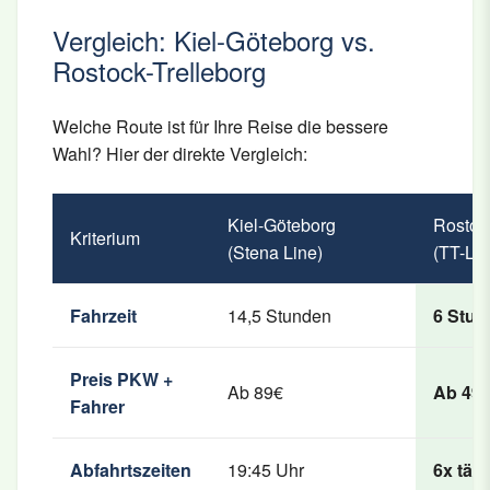
Vergleich: Kiel-Göteborg vs.
Rostock-Trelleborg
Welche Route ist für Ihre Reise die bessere
Wahl? Hier der direkte Vergleich:
Kiel-Göteborg
Rostock
Kriterium
(Stena Line)
(TT-Lin
Fahrzeit
14,5 Stunden
6 Stun
Preis PKW +
Ab 89€
Ab 49
Fahrer
Abfahrtszeiten
19:45 Uhr
6x tägl