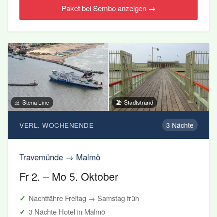
Paket bei Sembo anzeigen →
🚢 Stena Line
🏖️ Stadtstrand
VERL. WOCHENENDE
3 Nächte
Travemünde → Malmö
Fr 2. – Mo 5. Oktober
Nachtfähre Freitag → Samstag früh
3 Nächte Hotel in Malmö