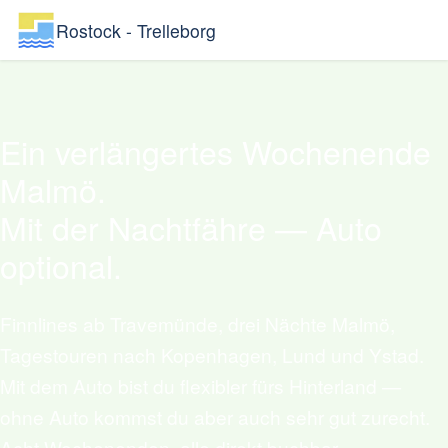
Rostock - Trelleborg
Ein verlängertes Wochenende
Malmö.
Mit der Nachtfähre — Auto
optional.
Finnlines ab Travemünde, drei Nächte Malmö,
Tagestouren nach Kopenhagen, Lund und Ystad.
Mit dem Auto bist du flexibler fürs Hinterland —
ohne Auto kommst du aber auch sehr gut zurecht.
Acht Wochenenden, alle direkt buchbar.