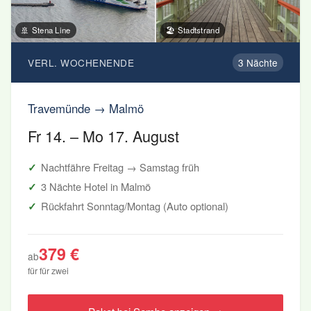
🚢 Stena Line
🏖️ Stadtstrand
VERL. WOCHENENDE
3 Nächte
Travemünde → Malmö
Fr 14. – Mo 17. August
Nachtfähre Freitag → Samstag früh
3 Nächte Hotel in Malmö
Rückfahrt Sonntag/Montag (Auto optional)
379 €
ab
für für zwei