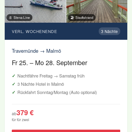
🚢 Stena Line
🏖️ Stadtstrand
VERL. WOCHENENDE
3 Nächte
Travemünde → Malmö
Fr 25. – Mo 28. September
Nachtfähre Freitag → Samstag früh
3 Nächte Hotel in Malmö
Rückfahrt Sonntag/Montag (Auto optional)
379 €
ab
für für zwei