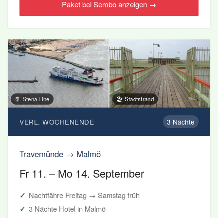
Paket bei Sembo anzeigen →
🚢 Stena Line
🏖️ Stadtstrand
VERL. WOCHENENDE
3 Nächte
Travemünde → Malmö
Fr 11. – Mo 14. September
Nachtfähre Freitag → Samstag früh
3 Nächte Hotel in Malmö