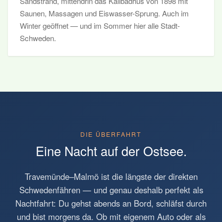
Sandstrand, mittendrin das Kallbadhus von 1898 mit
Saunen, Massagen und Eiswasser-Sprung. Auch im
Winter geöffnet — und im Sommer hier alle Stadt-
Schweden.
DIE ÜBERFAHRT
Eine Nacht auf der Ostsee.
Travemünde–Malmö ist die längste der direkten
Schwedenfähren — und genau deshalb perfekt als
Nachtfahrt: Du gehst abends an Bord, schläfst durch
und bist morgens da. Ob mit eigenem Auto oder als