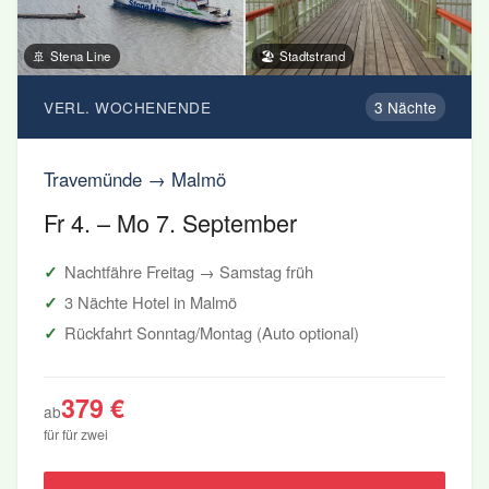
🚢 Stena Line
🏖️ Stadtstrand
VERL. WOCHENENDE
3 Nächte
Travemünde → Malmö
Fr 4. – Mo 7. September
Nachtfähre Freitag → Samstag früh
3 Nächte Hotel in Malmö
Rückfahrt Sonntag/Montag (Auto optional)
379 €
ab
für für zwei