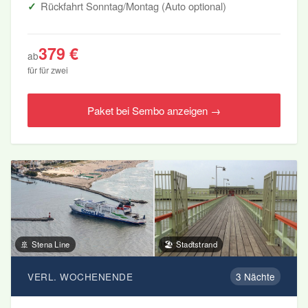
Rückfahrt Sonntag/Montag (Auto optional)
379 €
ab
für für zwei
Paket bei Sembo anzeigen →
🚢 Stena Line
🏖️ Stadtstrand
VERL. WOCHENENDE
3 Nächte