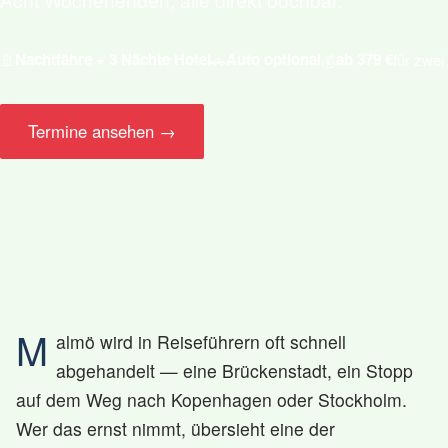
Nachtfähre + 3 Nächte Hotel
Auto optional
ab 379 €
🚢
🚗
💰
für zwei
Termine ansehen →
M
almö wird in Reiseführern oft schnell
abgehandelt — eine Brückenstadt, ein Stopp
auf dem Weg nach Kopenhagen oder Stockholm.
Wer das ernst nimmt, übersieht eine der