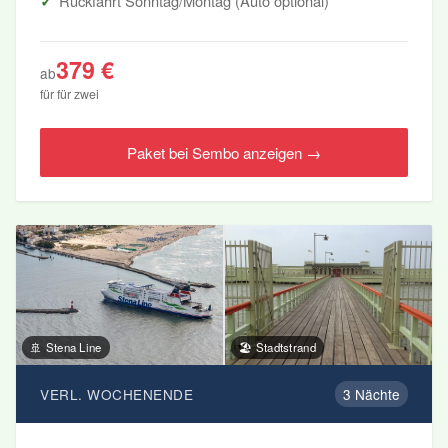
Rückfahrt Sonntag/Montag (Auto optional)
379 €
ab
für für zwei
Paket bei Sembo anzeigen →
🚢 Stena Line
🏖️ Stadtstrand
VERL. WOCHENENDE
3 Nächte