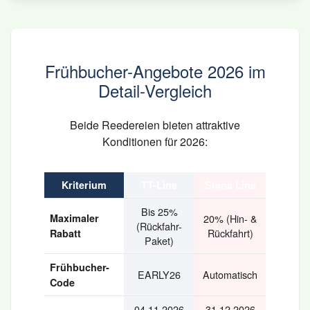
Frühbucher-Angebote 2026 im
Detail-Vergleich
Beide Reedereien bieten attraktive
Konditionen für 2026:
Kriterium
TT-Line
Stena Line
Bis 25%
Maximaler
20% (Hin- &
(Rückfahr-
Rückfahrt)
Rabatt
Paket)
Frühbucher-
EARLY26
Automatisch
Code
04.11.2026
31.12.2026