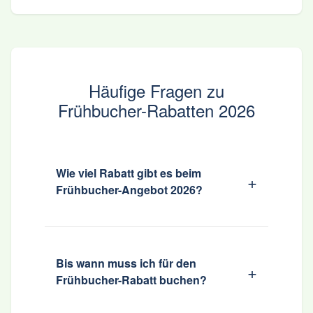
Häufige Fragen zu
Frühbucher-Rabatten 2026
Wie viel Rabatt gibt es beim
Frühbucher-Angebot 2026?
TT-Line bietet bis zu 25% Rabatt mit
dem Code EARLY26 bei Rückfahr-
Paketen und 10% bei Einzelfahrten.
Bis wann muss ich für den
Stena Line gewährt 20% Rabatt bei
Frühbucher-Rabatt buchen?
Buchung von Hin- und Rückfahrt in
derselben Kabinenkategorie. Der Rabatt
Der TT-Line Frühbucher-Code EARLY26