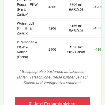
Pers.) + PKW
360€ mit
480€
-120€
(Hin &
EARLY26
Zurück)
Wohnmobil
315€ mit
8m (Hin &
420€
-105€
EARLY26
Zurück)
2 Personen +
PKW +
192€ mit
240€
-48€
Kabine
20% Rabatt
(Stena)
* Beispielpreise basierend auf aktuellen
Tarifen. Tatsächliche Preise können je nach
Saison und Verfügbarkeit variieren.
🎯 Jetzt Ersparnis sichern