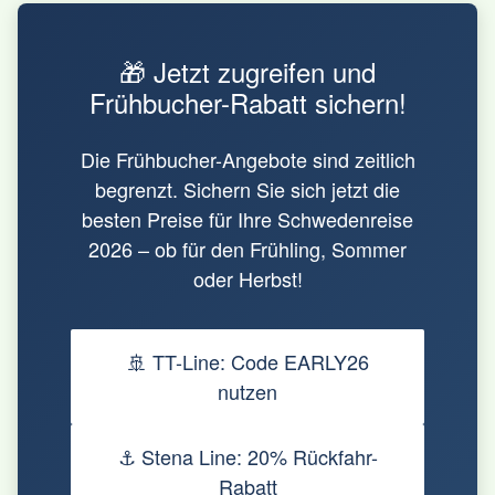
Tarife erlauben Änderungen mit
14 Meter Länge können transportiert
geringen oder keinen Gebühren.
werden. Bei TT-Line Green Ships steht
🎁 Jetzt zugreifen und
sogar Stromanschluss (9€) für
Wohnmobile zur Verfügung – einzigartig
Frühbucher-Rabatt sichern!
auf der Route Rostock-Trelleborg!
Camping Key Europe Mitglieder
Die Frühbucher-Angebote sind zeitlich
erhalten zusätzlich 10% Rabatt.
begrenzt. Sichern Sie sich jetzt die
besten Preise für Ihre Schwedenreise
2026 – ob für den Frühling, Sommer
oder Herbst!
🚢 TT-Line: Code EARLY26
nutzen
⚓ Stena Line: 20% Rückfahr-
Rabatt