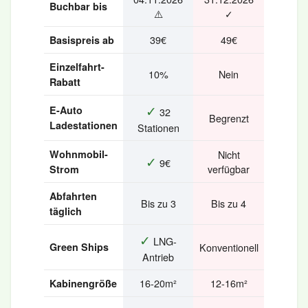
Buchbar bis
⚠️
✓
39€
49€
Basispreis ab
Einzelfahrt-
10%
Nein
Rabatt
✓
E-Auto
32
Begrenzt
Ladestationen
Stationen
Wohnmobil-
Nicht
✓
9€
verfügbar
Strom
Abfahrten
Bis zu 3
Bis zu 4
täglich
✓
LNG-
Green Ships
Konventionell
Antrieb
16-20m²
12-16m²
Kabinengröße