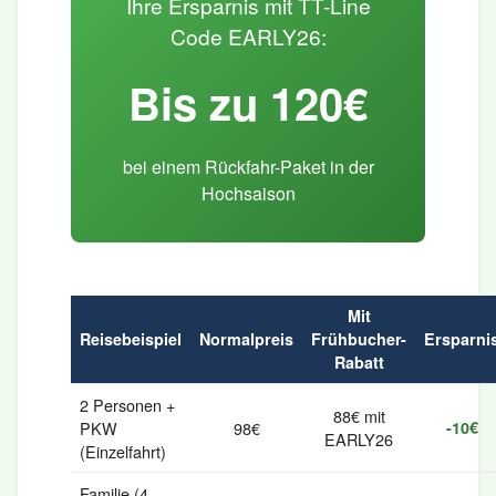
Ihre Ersparnis mit TT-Line
Code EARLY26:
Bis zu 120€
bei einem Rückfahr-Paket in der
Hochsaison
Mit
Reisebeispiel
Normalpreis
Frühbucher-
Ersparni
Rabatt
2 Personen +
88€ mit
PKW
98€
-10€
EARLY26
(Einzelfahrt)
Familie (4