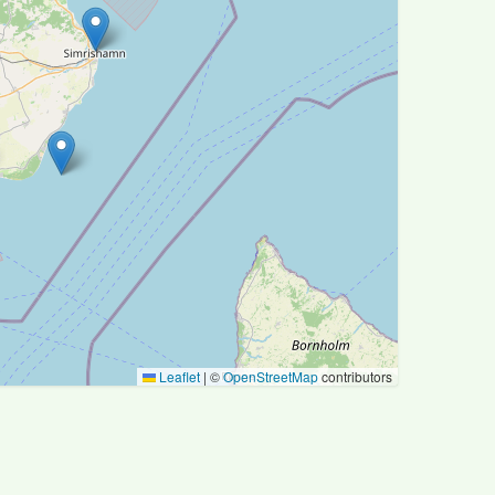
Leaflet
|
©
OpenStreetMap
contributors