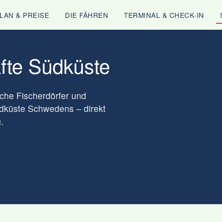
LAN & PREISE
DIE FÄHREN
TERMINAL & CHECK-IN
fte Südküste
che Fischerdörfer und
üdküste Schwedens – direkt
.